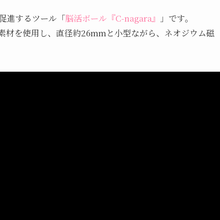
促進するツール「
脳活ボール『C-nagara』
」です。
素材を使用し、直径約26mmと小型ながら、ネオジウム磁