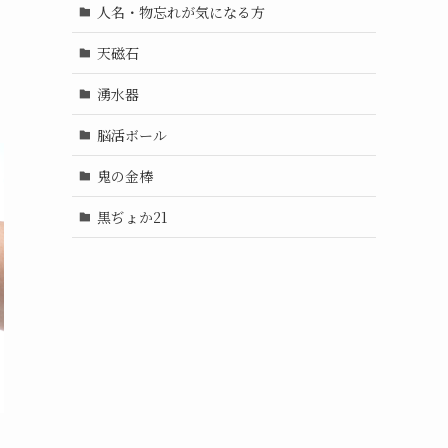
人名・物忘れが気になる方
天磁石
湧水器
脳活ボール
鬼の金棒
黒ぢょか21