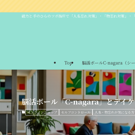
AQ
磁力と手のひらのツボ指圧で「人名忘れ対策」・「物忘れ対策」・
Top
脳活ボールC-nagara（シ
脳活ボール「C-nagara」とデ
オンラインショップ
セルフコントロール
人名・物忘れが気になる方