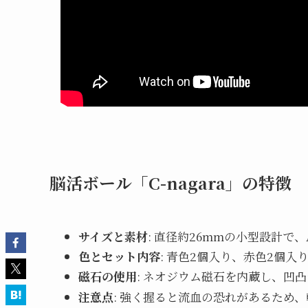
脳活ボール「C-nagara」の特徴
サイズと素材
: 直径約26mmの小型設計で
色とセット内容
: 青色2個入り、赤色2個
磁石の使用
: ネオジウム磁石を内蔵し、凹
注意点
: 強く握ると流血の恐れがあるため