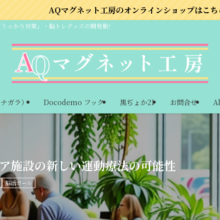
マグネット工房のオンラインショップはこちら
「うっかり対策」・脳トレグッズの開発販売
ーナガラ）
Docodemo フック
黒ぢょか21
お問合せ
A
イケア施設の新しい運動療法の可能性
脳活ボール