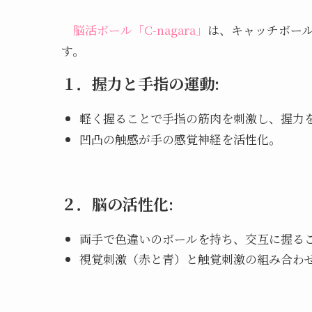
脳活ボール「C-nagara」
は、キャッチボー
す。
１．
握力と手指の運動
:
軽く握ることで手指の筋肉を刺激し、握力
凹凸の触感が手の感覚神経を活性化。
２．
脳の活性化
:
両手で色違いのボールを持ち、交互に握る
視覚刺激（赤と青）と触覚刺激の組み合わ