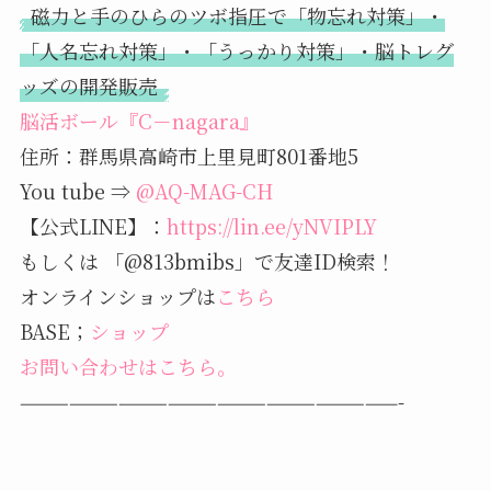
磁力と手のひらのツボ指圧で「物忘れ対策」・
「人名忘れ対策」・「うっかり対策」・脳トレグ
ッズの開発販売
脳活ボール『C－nagara』
住所：群馬県高崎市上里見町801番地5
You tube ⇒
@AQ-MAG-CH
【公式LINE】：
https://lin.ee/yNVIPLY
もしくは 「@813bmibs」で友達ID検索！
オンラインショップは
こちら
BASE；
ショップ
お問い合わせはこちら。
———————————————————————-