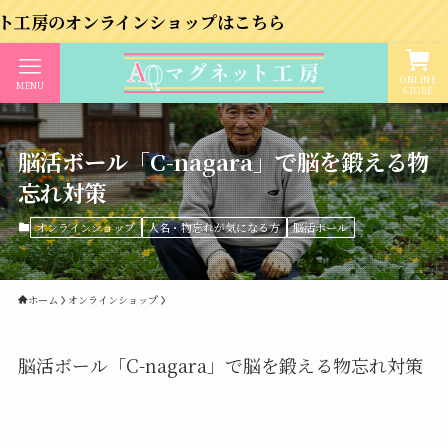
のオンラインショップはこちら
ONLINE
MENU
STORE
脳活ボール「C-nagara」で脳を鍛える物
忘れ対策
オンラインショップ
人名・物忘れが気になる方
脳活ボール
ホーム
オンラインショップ
脳活ボール「C-nagara」で脳を鍛える物忘れ対策