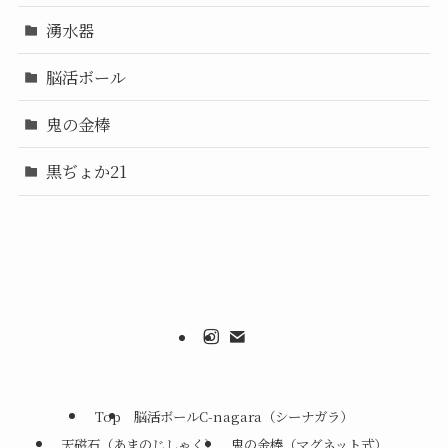
湧水器
脳活ボール
鬼の金棒
黒ぢょか21
Top
脳活ボールC-nagara（シーナガラ）
天磁石（あまのじしゃく）
鬼の金棒（マグネット式）