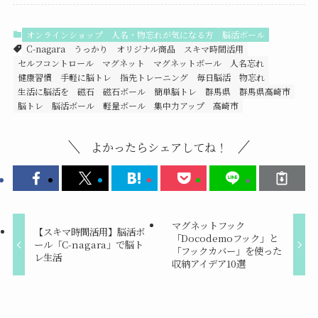
オンラインショップ
人名・物忘れが気になる方
脳活ボール
C-nagara
うっかり
オリジナル商品
スキマ時間活用
セルフコントロール
マグネット
マグネットボール
人名忘れ
健康習慣
手軽に脳トレ
指先トレーニング
毎日脳活
物忘れ
生活に脳活を
磁石
磁石ボール
簡単脳トレ
群馬県
群馬県高崎市
脳トレ
脳活ボール
軽量ボール
集中力アップ
高崎市
よかったらシェアしてね！
マグネットフック
【スキマ時間活用】脳活ボ
「Docodemoフック」と
ール「C-nagara」で脳ト
「フックカバー」を使った
レ生活
収納アイデア10選