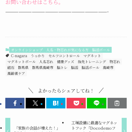
お問い合わせはこちら。
———————————————————————-
オンラインショップ
人名・物忘れが気になる方
脳活ボール
C-nagara
うっかり
セルフコントロール
マグネット
マグネットボール
人名忘れ
健康グッズ
指先トレーニング
物忘れ
磁石
群馬県
群馬県高崎市
脳トレ
脳活
脳活ボール
高崎市
高齢者ケア
よかったらシェアしてね！
工場設備に最適なマグネッ
「家族の会話が増えた！」
トフック「Docodemoフ