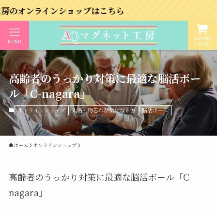
インショップはこちら
ONLINE
MENU
STORE
高齢者のうっかり対策に最適な脳活ボー
ル「C-nagara」
オンラインショップ
人名・物忘れが気になる方
脳活ボール
ホーム
オンラインショップ
高齢者のうっかり対策に最適な脳活ボール「C-
nagara」