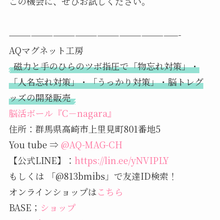
この機会に、ぜひお試しください。
———————————————————————-
AQマグネット工房
磁力と手のひらのツボ指圧で「物忘れ対策」・
「人名忘れ対策」・「うっかり対策」・脳トレグ
ッズの開発販売
脳活ボール『C－nagara』
住所：群馬県高崎市上里見町801番地5
You tube ⇒
@AQ-MAG-CH
【公式LINE】：
https://lin.ee/yNVIPLY
もしくは 「@813bmibs」で友達ID検索！
オンラインショップは
こちら
BASE；
ショップ