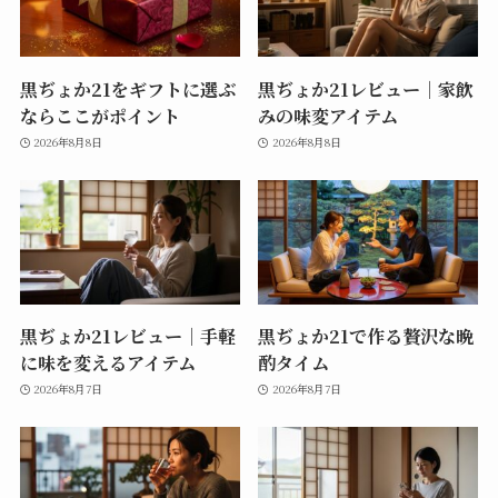
黒ぢょか21をギフトに選ぶ
黒ぢょか21レビュー｜家飲
ならここがポイント
みの味変アイテム
2026年8月8日
2026年8月8日
黒ぢょか21レビュー｜手軽
黒ぢょか21で作る贅沢な晩
に味を変えるアイテム
酌タイム
2026年8月7日
2026年8月7日