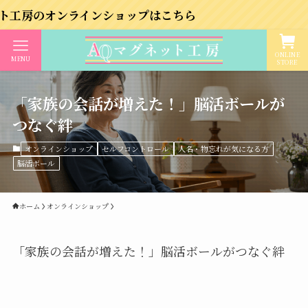
ンラインショップはこちら
ONLINE
MENU
STORE
「家族の会話が増えた！」脳活ボールが
つなぐ絆
オンラインショップ
セルフコントロール
人名・物忘れが気になる方
脳活ボール
ホーム
オンラインショップ
「家族の会話が増えた！」脳活ボールがつなぐ絆