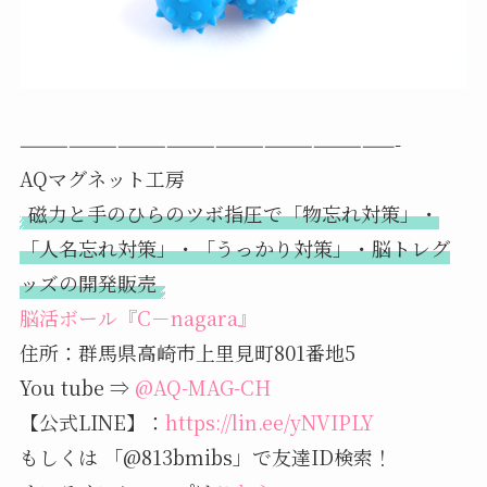
———————————————————————-
AQマグネット工房
磁力と手のひらのツボ指圧で「物忘れ対策」・
「人名忘れ対策」・「うっかり対策」・脳トレグ
ッズの開発販売
脳活ボール『C－nagara』
住所：群馬県高崎市上里見町801番地5
You tube ⇒
@AQ-MAG-CH
【公式LINE】：
https://lin.ee/yNVIPLY
もしくは 「@813bmibs」で友達ID検索！