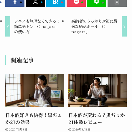
シニアも無理なくできる！
高齢者のうっかり対策に最
簡単脳トレ「C-nagara」
適な脳活ボール「C-
の使い方
nagara」
関連記事
日本酒好きも納得！黒ぢょ
日本酒が変わる？黒ぢょか
か21の効果
21体験レビュー
2026年8月8日
2026年8月8日