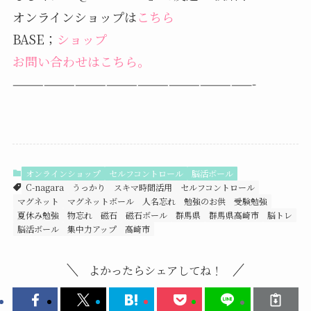
オンラインショップは
こちら
BASE；
ショップ
お問い合わせはこちら。
———————————————————————-
オンラインショップ
セルフコントロール
脳活ボール
C-nagara
うっかり
スキマ時間活用
セルフコントロール
マグネット
マグネットボール
人名忘れ
勉強のお供
受験勉強
夏休み勉強
物忘れ
磁石
磁石ボール
群馬県
群馬県高崎市
脳トレ
脳活ボール
集中力アップ
高崎市
よかったらシェアしてね！