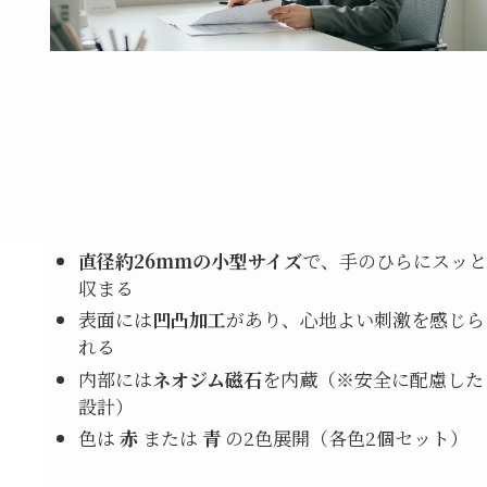
直径約26mmの小型サイズ
で、手のひらにスッと
収まる
表面には
凹凸加工
があり、心地よい刺激を感じら
れる
内部には
ネオジム磁石
を内蔵（※安全に配慮した
設計）
色は
赤
または
青
の2色展開（各色2個セット）