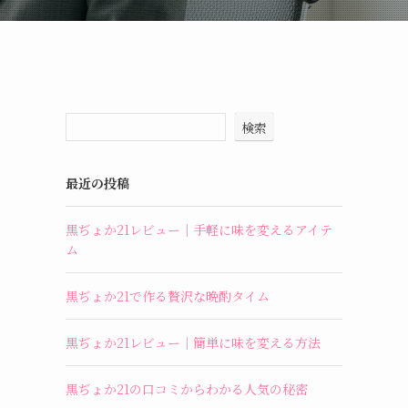
検索
最近の投稿
黒ぢょか21レビュー｜手軽に味を変えるアイテ
ム
黒ぢょか21で作る贅沢な晩酌タイム
黒ぢょか21レビュー｜簡単に味を変える方法
黒ぢょか21の口コミからわかる人気の秘密