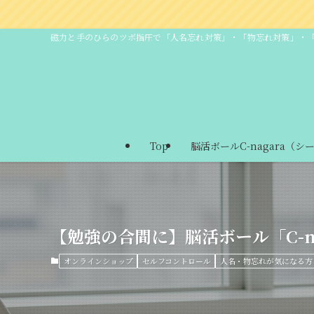
磁力と手のひらのツボ指圧で「人名忘れ対策」・「物忘れ対策」・
Top
脳活ボールC-nagara（シ
【勉強の合間に】脳活ボール「C-n
オンラインショップ
セルフコントロール
人名・物忘れが気になる方