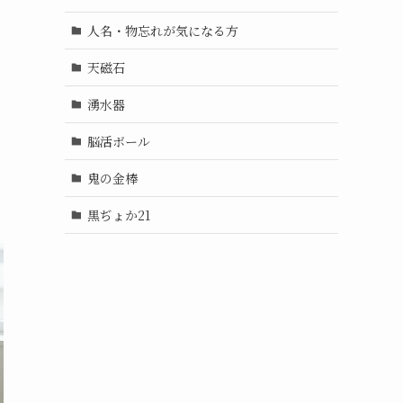
人名・物忘れが気になる方
天磁石
湧水器
脳活ボール
鬼の金棒
黒ぢょか21