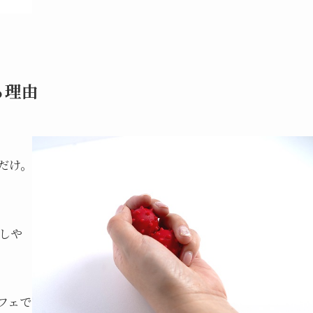
る理由
だけ。
しや
フェで