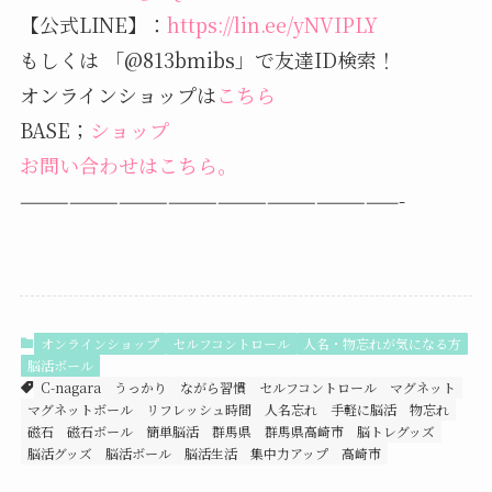
【公式LINE】：
https://lin.ee/yNVIPLY
もしくは 「@813bmibs」で友達ID検索！
オンラインショップは
こちら
BASE；
ショップ
お問い合わせはこちら。
———————————————————————-
オンラインショップ
セルフコントロール
人名・物忘れが気になる方
脳活ボール
C-nagara
うっかり
ながら習慣
セルフコントロール
マグネット
マグネットボール
リフレッシュ時間
人名忘れ
手軽に脳活
物忘れ
磁石
磁石ボール
簡単脳活
群馬県
群馬県高崎市
脳トレグッズ
脳活グッズ
脳活ボール
脳活生活
集中力アップ
高崎市