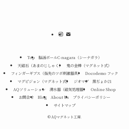
Top
脳活ボールC-nagara（シーナガラ）
天磁石（あまのじしゃく）
鬼の金棒（マグネット式）
フィンガーギブス（指先のツボ刺激器具）
Docodemo フック
マグピジョン（マグネット式）
ジオマグ
黒ぢょか21
AQソリューション
湧水器（磁気処理器）
Online Shop
お問合せ
Blog
About Us
プライバシーポリシー
サイトマップ
©
AQマグネット工房.