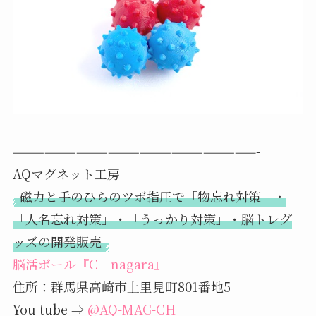
———————————————————————-
AQマグネット工房
磁力と手のひらのツボ指圧で「物忘れ対策」・
「人名忘れ対策」・「うっかり対策」・脳トレグ
ッズの開発販売
脳活ボール『C－nagara』
住所：群馬県高崎市上里見町801番地5
You tube ⇒
@AQ-MAG-CH