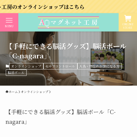
ラインショップはこちら
ONLINE
MENU
STORE
【手軽にできる脳活グッズ】脳活ボール
「C-nagara」
オンラインショップ
セルフコントロール
人名・物忘れが気になる方
脳活ボール
ホーム
オンラインショップ
【手軽にできる脳活グッズ】脳活ボール「C-
nagara」