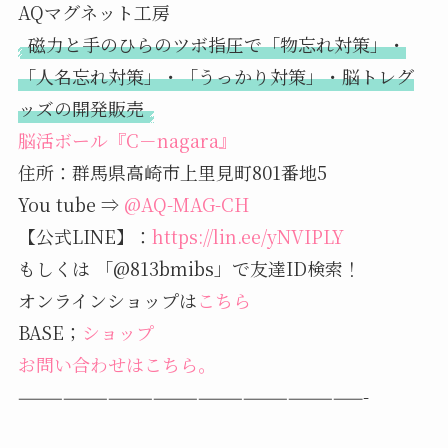
AQマグネット工房
磁力と手のひらのツボ指圧で「物忘れ対策」・
「人名忘れ対策」・「うっかり対策」・脳トレグ
ッズの開発販売
脳活ボール『C－nagara』
住所：群馬県高崎市上里見町801番地5
You tube ⇒
@AQ-MAG-CH
【公式LINE】：
https://lin.ee/yNVIPLY
もしくは 「@813bmibs」で友達ID検索！
オンラインショップは
こちら
BASE；
ショップ
お問い合わせはこちら。
———————————————————————-