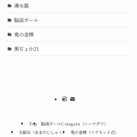
湧水器
脳活ボール
鬼の金棒
黒ぢょか21
Top
脳活ボールC-nagara（シーナガラ）
天磁石（あまのじしゃく）
鬼の金棒（マグネット式）