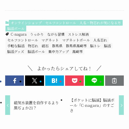
オンラインショップ
セルフコントロール
人名・物忘れが気になる方
脳活ボール
C-nagara
うっかり
ながら習慣
ストレス解消
セルフコントロール
マグネット
マグネットボール
人名忘れ
手軽な脳活
物忘れ
磁石
群馬県
群馬県高崎市
脳トレ
脳活
脳活グッズ
脳活ボール
集中力アップ
高崎市
よかったらシェアしてね！
【ポケットに脳活】脳活ボ
磁気水装置を自作するより
ール「C-nagara」のすご
黒ぢょか21？
さ