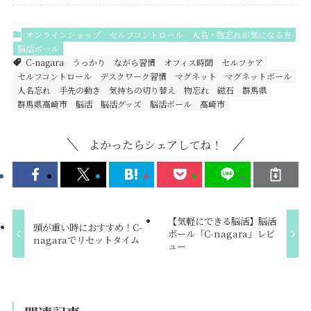
オンラインショップ
セルフコントロール
人名・物忘れが気になる方
脳活ボール
C-nagara
うっかり
ながら習慣
オフィス時間
セルフケア
セルフコントロール
デスクワーク習慣
マグネット
マグネットボール
人名忘れ
手先の動き
気持ちの切り替え
物忘れ
磁石
群馬県
群馬県高崎市
脳活
脳活グッズ
脳活ボール
高崎市
よかったらシェアしてね！
【気軽にできる脳活】脳活
頭が重い時におすすめ！C-
ボール「C-nagara」レビ
nagaraでリセットタイム
ュー