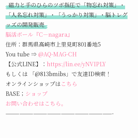
磁力と手のひらのツボ指圧で「物忘れ対策」・
「人名忘れ対策」・「うっかり対策」・脳トレグ
ッズの開発販売
脳活ボール『C－nagara』
住所：群馬県高崎市上里見町801番地5
You tube ⇒
@AQ-MAG-CH
【公式LINE】：
https://lin.ee/yNVIPLY
もしくは 「@813bmibs」で友達ID検索！
オンラインショップは
こちら
BASE；
ショップ
お問い合わせはこちら。
———————————————————————-