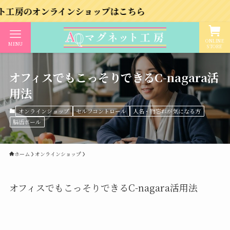
ンラインショップはこちら
ONLINE
MENU
STORE
オフィスでもこっそりできるC-nagara活
用法
オンラインショップ
セルフコントロール
人名・物忘れが気になる方
脳活ボール
ホーム
オンラインショップ
オフィスでもこっそりできるC-nagara活用法